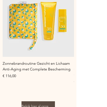
Zonnebrandroutine Gezicht en Lichaam
Minerale Anti-Agin
Anti-Aging met Complete Bescherming
Gezichtsverzorging
Gevoelige Huid
Prijs
€ 116,00
Prijs
€ 105,10
Bekijk hier al onze producten!