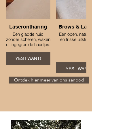
Laserontharing
Brows & Lashes
Een gladde huid
Een open, natuurlijke
zonder scheren, waxen
en frisse uitstraling.
of ingegroeide haartjes.
YES I WANT!
YES I WANT!
Ontdek hier meer van ons aanbod